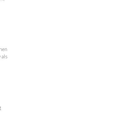
chen
 als
g