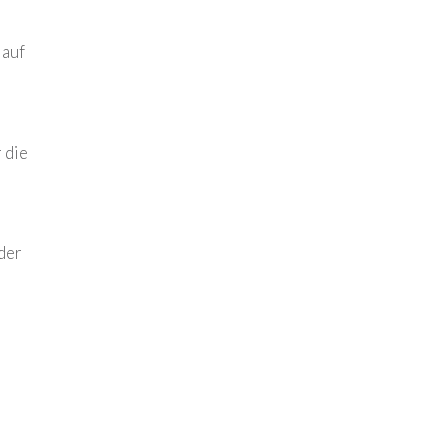
 auf
 die
der