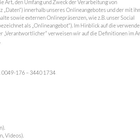
die Art, den Umfang und Zweck der Verarbeitung von
 „Daten“) innerhalb unseres Onlineangebotes und der mit ih
lte sowie externen Onlinepräsenzen, wie z.B. unser Social
ezeichnet als „Onlineangebot“). Im Hinblick auf die verwend
er „Verantwortlicher“ verweisen wir auf die Definitionen im Ar
.
l. 0049-176 – 3440 1734
n).
n, Videos).