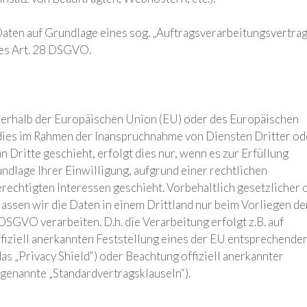
Daten auf Grundlage eines sog. „Auftragsverarbeitungsvertra
des Art. 28 DSGVO.
ußerhalb der Europäischen Union (EU) oder des Europäischen
dies im Rahmen der Inanspruchnahme von Diensten Dritter od
 Dritte geschieht, erfolgt dies nur, wenn es zur Erfüllung
undlage Ihrer Einwilligung, aufgrund einer rechtlichen
rechtigten Interessen geschieht. Vorbehaltlich gesetzlicher 
lassen wir die Daten in einem Drittland nur beim Vorliegen de
DSGVO verarbeiten. D.h. die Verarbeitung erfolgt z.B. auf
fiziell anerkannten Feststellung eines der EU entsprechende
as „Privacy Shield“) oder Beachtung offiziell anerkannter
 genannte „Standardvertragsklauseln“).