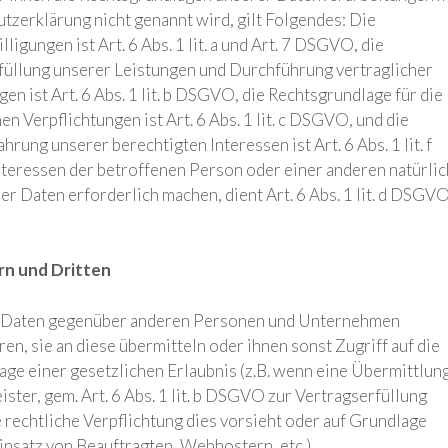
tzerklärung nicht genannt wird, gilt Folgendes: Die
igungen ist Art. 6 Abs. 1 lit. a und Art. 7 DSGVO, die
rfüllung unserer Leistungen und Durchführung vertraglicher
ist Art. 6 Abs. 1 lit. b DSGVO, die Rechtsgrundlage für die
n Verpflichtungen ist Art. 6 Abs. 1 lit. c DSGVO, und die
ung unserer berechtigten Interessen ist Art. 6 Abs. 1 lit. f
nteressen der betroffenen Person oder einer anderen natürli
Daten erforderlich machen, dient Art. 6 Abs. 1 lit. d DSGVO
rn und Dritten
g Daten gegenüber anderen Personen und Unternehmen
en, sie an diese übermitteln oder ihnen sonst Zugriff auf die
age einer gesetzlichen Erlaubnis (z.B. wenn eine Übermittlun
ister, gem. Art. 6 Abs. 1 lit. b DSGVO zur Vertragserfüllung
ne rechtliche Verpflichtung dies vorsieht oder auf Grundlage
insatz von Beauftragten, Webhostern, etc.).