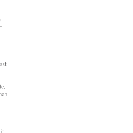
er
n,
sst
le,
enen
it.